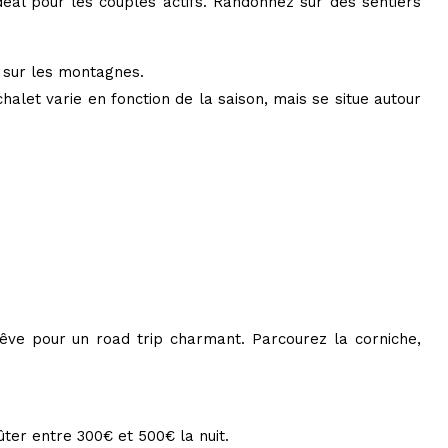
idéal pour les couples actifs. Randonnez sur des sentiers
 sur les montagnes.
let varie en fonction de la saison, mais se situe autour
rêve pour un road trip charmant. Parcourez la corniche,
ûter entre 300€ et 500€ la nuit.