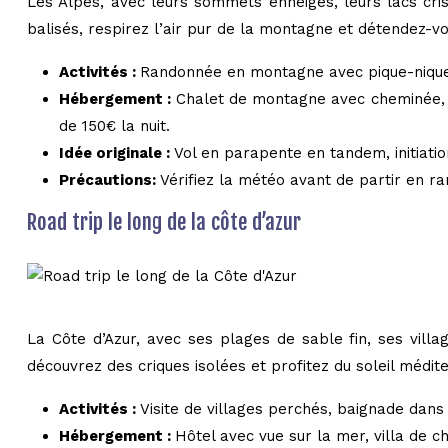
Les Alpes, avec leurs sommets enneigés, leurs lacs crist
balisés, respirez l’air pur de la montagne et détendez-
Activités :
Randonnée en montagne avec pique-nique,
Hébergement :
Chalet de montagne avec cheminée, hô
de 150€ la nuit.
Idée originale :
Vol en parapente en tandem, initiatio
Précautions:
Vérifiez la météo avant de partir en 
Road trip le long de la côte d’azur
La Côte d’Azur, avec ses plages de sable fin, ses vill
découvrez des criques isolées et profitez du soleil médit
Activités :
Visite de villages perchés, baignade dans 
Hébergement :
Hôtel avec vue sur la mer, villa de c