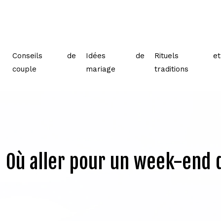
Conseils de
Idées de
Rituels et
couple
mariage
traditions
Où aller pour un week-end d