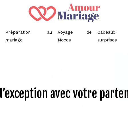
Préparation au
Voyage de
Cadeaux
mariage
Noces
surprises
’exception avec votre parten