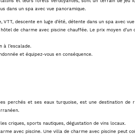
allins et leurs forêts verdoyantes, sont un terrain de jeu 
vous dans un spa avec vue panoramique.
 VTT, descente en luge d’été, détente dans un spa avec vue
tel de charme avec piscine chauffée. Le prix moyen d’un cha
n à l’escalade.
randonnée et équipez-vous en conséquence.
ages perchés et ses eaux turquoise, est une destination de 
erranéen.
les criques, sports nautiques, dégustation de vins locaux.
harme avec piscine. Une villa de charme avec piscine peut co