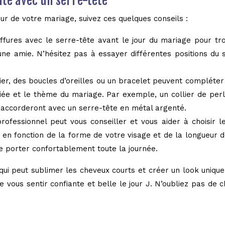
ite avec un serre-tête
our de votre mariage, suivez ces quelques conseils :
iffures avec le serre-tête avant le jour du mariage pour tr
’une amie. N’hésitez pas à essayer différentes positions du 
ier, des boucles d’oreilles ou un bracelet peuvent compléter
iée et le thème du mariage. Par exemple, un collier de per
s’accorderont avec un serre-tête en métal argenté.
rofessionnel peut vous conseiller et vous aider à choisir le
, en fonction de la forme de votre visage et de la longueu
le porter confortablement toute la journée.
ui peut sublimer les cheveux courts et créer un look unique
e vous sentir confiante et belle le jour J. N’oubliez pas de 