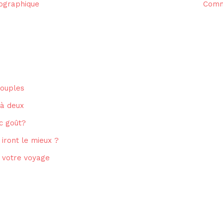
ographique
Comme
couples
 à deux
c goût?
 iront le mieux ?
e votre voyage