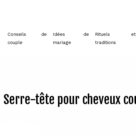
Conseils de
Idées de
Rituels et
couple
mariage
traditions
Serre-tête pour cheveux co